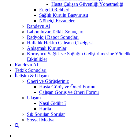
Hasta Çalışan Güvenliği Yönetmeliği
Engelli Rehberi
Sağlık Kurulu Başvurusu
Nöbetçi Eczaneler
Randevu Al
Laboratuvar Tetkik Sonuçları
Radyoloji Rapor Sonuçları
Haftalık Hekim Çalışma Çizelgesi
Anlaşmalı Kurumlar
Koruyucu Sağlık ve Sağlığın Geliştirilmesine Yönelik
Etkinlikler
Randevu Al
Tetkik Sonuçları
İletişim & Ulaşım
Öneri ve Görüşleriniz
Hasta Görüş ve Öneri Formu
Çalışan Görüş ve Öneri Formu
Ulaşım
Nasıl Gidilir ?
Harita
Sık Sorulan Sorular
Sosyal Medya