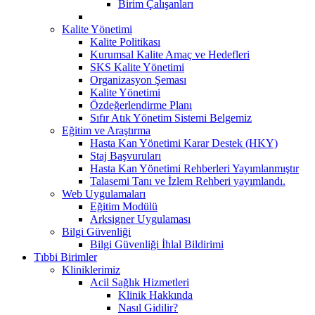
Birim Çalışanları
Kalite Yönetimi
Kalite Politikası
Kurumsal Kalite Amaç ve Hedefleri
SKS Kalite Yönetimi
Organizasyon Şeması
Kalite Yönetimi
Özdeğerlendirme Planı
Sıfır Atık Yönetim Sistemi Belgemiz
Eğitim ve Araştırma
Hasta Kan Yönetimi Karar Destek (HKY)
Staj Başvuruları
Hasta Kan Yönetimi Rehberleri Yayımlanmıştır
Talasemi Tanı ve İzlem Rehberi yayımlandı.
Web Uygulamaları
Eğitim Modülü
Arksigner Uygulaması
Bilgi Güvenliği
Bilgi Güvenliği İhlal Bildirimi
Tıbbi Birimler
Kliniklerimiz
Acil Sağlık Hizmetleri
Klinik Hakkında
Nasıl Gidilir?