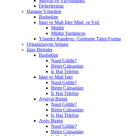
Misyon ve Vizyonumuz
Değerlerimiz
Hastane Yönetimi
Başhekim
İdari ve Mali İşler Müd. ve Yrd.
Müdür
Müdür Yardımcısı
Yönetici Randevu / Görüşme Talep Formu
Organizasyon Şeması
İdari Birimler
Başhekim
Nasıl Gidilir?
Birim Çalışanları
İç Hat Telefon
İdari ve Mali İşler
Nasıl Gidilir?
Birim Çalışanları
İç Hat Telefon
Ayniyat Birimi
Nasıl Gidilir?
Birim Çalışanları
İç Hat Telefon
Arşiv Birimi
Nasıl Gidilir?
Birim Çalışanları