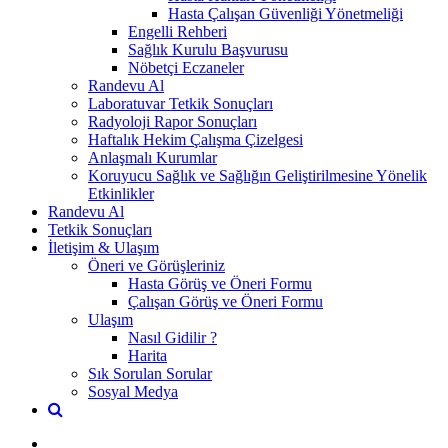
Hasta Çalışan Güvenliği Yönetmeliği
Engelli Rehberi
Sağlık Kurulu Başvurusu
Nöbetçi Eczaneler
Randevu Al
Laboratuvar Tetkik Sonuçları
Radyoloji Rapor Sonuçları
Haftalık Hekim Çalışma Çizelgesi
Anlaşmalı Kurumlar
Koruyucu Sağlık ve Sağlığın Geliştirilmesine Yönelik
Etkinlikler
Randevu Al
Tetkik Sonuçları
İletişim & Ulaşım
Öneri ve Görüşleriniz
Hasta Görüş ve Öneri Formu
Çalışan Görüş ve Öneri Formu
Ulaşım
Nasıl Gidilir ?
Harita
Sık Sorulan Sorular
Sosyal Medya