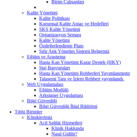
Birim Çalışanları
Kalite Yönetimi
Kalite Politikası
Kurumsal Kalite Amaç ve Hedefleri
SKS Kalite Yönetimi
Organizasyon Şeması
Kalite Yönetimi
Özdeğerlendirme Planı
Sıfır Atık Yönetim Sistemi Belgemiz
Eğitim ve Araştırma
Hasta Kan Yönetimi Karar Destek (HKY)
Staj Başvuruları
Hasta Kan Yönetimi Rehberleri Yayımlanmıştır
Talasemi Tanı ve İzlem Rehberi yayımlandı.
Web Uygulamaları
Eğitim Modülü
Arksigner Uygulaması
Bilgi Güvenliği
Bilgi Güvenliği İhlal Bildirimi
Tıbbi Birimler
Kliniklerimiz
Acil Sağlık Hizmetleri
Klinik Hakkında
Nasıl Gidilir?