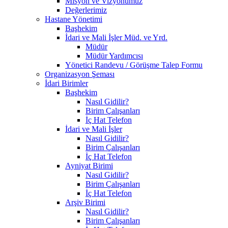
Misyon ve Vizyonumuz
Değerlerimiz
Hastane Yönetimi
Başhekim
İdari ve Mali İşler Müd. ve Yrd.
Müdür
Müdür Yardımcısı
Yönetici Randevu / Görüşme Talep Formu
Organizasyon Şeması
İdari Birimler
Başhekim
Nasıl Gidilir?
Birim Çalışanları
İç Hat Telefon
İdari ve Mali İşler
Nasıl Gidilir?
Birim Çalışanları
İç Hat Telefon
Ayniyat Birimi
Nasıl Gidilir?
Birim Çalışanları
İç Hat Telefon
Arşiv Birimi
Nasıl Gidilir?
Birim Çalışanları