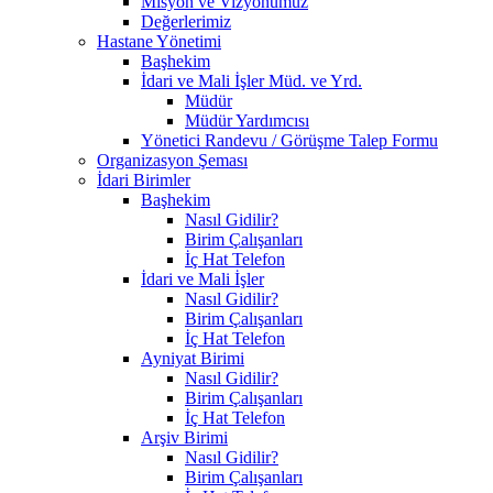
Misyon ve Vizyonumuz
Değerlerimiz
Hastane Yönetimi
Başhekim
İdari ve Mali İşler Müd. ve Yrd.
Müdür
Müdür Yardımcısı
Yönetici Randevu / Görüşme Talep Formu
Organizasyon Şeması
İdari Birimler
Başhekim
Nasıl Gidilir?
Birim Çalışanları
İç Hat Telefon
İdari ve Mali İşler
Nasıl Gidilir?
Birim Çalışanları
İç Hat Telefon
Ayniyat Birimi
Nasıl Gidilir?
Birim Çalışanları
İç Hat Telefon
Arşiv Birimi
Nasıl Gidilir?
Birim Çalışanları