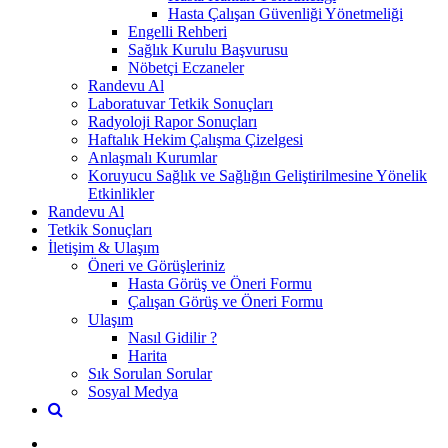
Hasta Çalışan Güvenliği Yönetmeliği
Engelli Rehberi
Sağlık Kurulu Başvurusu
Nöbetçi Eczaneler
Randevu Al
Laboratuvar Tetkik Sonuçları
Radyoloji Rapor Sonuçları
Haftalık Hekim Çalışma Çizelgesi
Anlaşmalı Kurumlar
Koruyucu Sağlık ve Sağlığın Geliştirilmesine Yönelik
Etkinlikler
Randevu Al
Tetkik Sonuçları
İletişim & Ulaşım
Öneri ve Görüşleriniz
Hasta Görüş ve Öneri Formu
Çalışan Görüş ve Öneri Formu
Ulaşım
Nasıl Gidilir ?
Harita
Sık Sorulan Sorular
Sosyal Medya