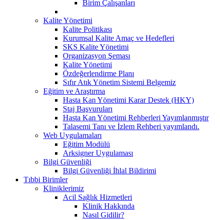
Birim Çalışanları
Kalite Yönetimi
Kalite Politikası
Kurumsal Kalite Amaç ve Hedefleri
SKS Kalite Yönetimi
Organizasyon Şeması
Kalite Yönetimi
Özdeğerlendirme Planı
Sıfır Atık Yönetim Sistemi Belgemiz
Eğitim ve Araştırma
Hasta Kan Yönetimi Karar Destek (HKY)
Staj Başvuruları
Hasta Kan Yönetimi Rehberleri Yayımlanmıştır
Talasemi Tanı ve İzlem Rehberi yayımlandı.
Web Uygulamaları
Eğitim Modülü
Arksigner Uygulaması
Bilgi Güvenliği
Bilgi Güvenliği İhlal Bildirimi
Tıbbi Birimler
Kliniklerimiz
Acil Sağlık Hizmetleri
Klinik Hakkında
Nasıl Gidilir?