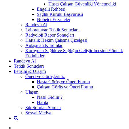
Hasta Çalışan Güvenliği Yönetmeliği
Engelli Rehberi
Sağlık Kurulu Başvurusu
Nöbetçi Eczaneler
Randevu Al
Laboratuvar Tetkik Sonuçları
Radyoloji Rapor Sonuçları
Haftalık Hekim Çalışma Çizelgesi
Anlaşmalı Kurumlar
Koruyucu Sağlık ve Sağlığın Geliştirilmesine Yönelik
Etkinlikler
Randevu Al
Tetkik Sonuçları
İletişim & Ulaşım
Öneri ve Görüşleriniz
Hasta Görüş ve Öneri Formu
Çalışan Görüş ve Öneri Formu
Ulaşım
Nasıl Gidilir ?
Harita
Sık Sorulan Sorular
Sosyal Medya