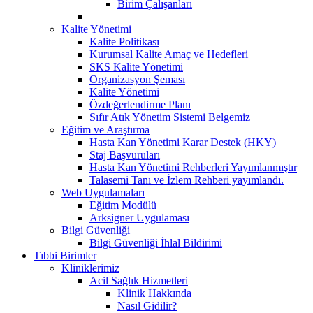
Birim Çalışanları
Kalite Yönetimi
Kalite Politikası
Kurumsal Kalite Amaç ve Hedefleri
SKS Kalite Yönetimi
Organizasyon Şeması
Kalite Yönetimi
Özdeğerlendirme Planı
Sıfır Atık Yönetim Sistemi Belgemiz
Eğitim ve Araştırma
Hasta Kan Yönetimi Karar Destek (HKY)
Staj Başvuruları
Hasta Kan Yönetimi Rehberleri Yayımlanmıştır
Talasemi Tanı ve İzlem Rehberi yayımlandı.
Web Uygulamaları
Eğitim Modülü
Arksigner Uygulaması
Bilgi Güvenliği
Bilgi Güvenliği İhlal Bildirimi
Tıbbi Birimler
Kliniklerimiz
Acil Sağlık Hizmetleri
Klinik Hakkında
Nasıl Gidilir?