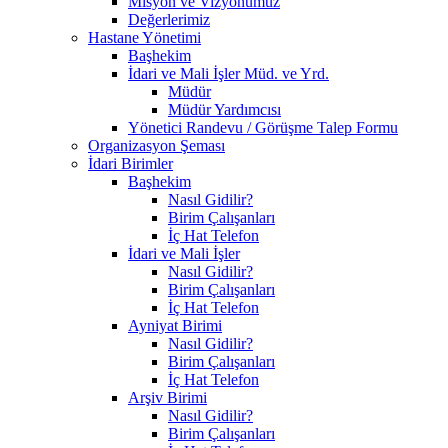
Misyon ve Vizyonumuz
Değerlerimiz
Hastane Yönetimi
Başhekim
İdari ve Mali İşler Müd. ve Yrd.
Müdür
Müdür Yardımcısı
Yönetici Randevu / Görüşme Talep Formu
Organizasyon Şeması
İdari Birimler
Başhekim
Nasıl Gidilir?
Birim Çalışanları
İç Hat Telefon
İdari ve Mali İşler
Nasıl Gidilir?
Birim Çalışanları
İç Hat Telefon
Ayniyat Birimi
Nasıl Gidilir?
Birim Çalışanları
İç Hat Telefon
Arşiv Birimi
Nasıl Gidilir?
Birim Çalışanları