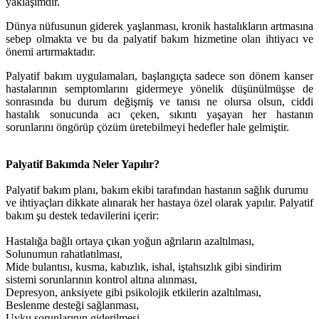
yaklaşımdır.
Dünya nüfusunun giderek yaşlanması, kronik hastalıkların artmasına
sebep olmakta ve bu da palyatif bakım hizmetine olan ihtiyacı ve
önemi artırmaktadır.
Palyatif bakım uygulamaları, başlangıçta sadece son dönem kanser
hastalarının semptomlarını gidermeye yönelik düşünülmüşse de
sonrasında bu durum değişmiş ve tanısı ne olursa olsun, ciddi
hastalık sonucunda acı çeken, sıkıntı yaşayan her hastanın
sorunlarını öngörüp çözüm üretebilmeyi hedefler hale gelmiştir.
Palyatif Bakımda Neler Yapılır?
Palyatif bakım planı, bakım ekibi tarafından hastanın sağlık durumu
ve ihtiyaçları dikkate alınarak her hastaya özel olarak yapılır. Palyatif
bakım şu destek tedavilerini içerir:
Hastalığa bağlı ortaya çıkan yoğun ağrıların azaltılması,
Solunumun rahatlatılması,
Mide bulantısı, kusma, kabızlık, ishal, iştahsızlık gibi sindirim
sistemi sorunlarının kontrol altına alınması,
Depresyon, anksiyete gibi psikolojik etkilerin azaltılması,
Beslenme desteği sağlanması,
Uyku sorunlarının giderilmesi.