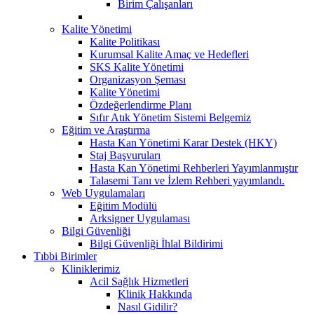
Birim Çalışanları
Kalite Yönetimi
Kalite Politikası
Kurumsal Kalite Amaç ve Hedefleri
SKS Kalite Yönetimi
Organizasyon Şeması
Kalite Yönetimi
Özdeğerlendirme Planı
Sıfır Atık Yönetim Sistemi Belgemiz
Eğitim ve Araştırma
Hasta Kan Yönetimi Karar Destek (HKY)
Staj Başvuruları
Hasta Kan Yönetimi Rehberleri Yayımlanmıştır
Talasemi Tanı ve İzlem Rehberi yayımlandı.
Web Uygulamaları
Eğitim Modülü
Arksigner Uygulaması
Bilgi Güvenliği
Bilgi Güvenliği İhlal Bildirimi
Tıbbi Birimler
Kliniklerimiz
Acil Sağlık Hizmetleri
Klinik Hakkında
Nasıl Gidilir?