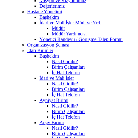
Misyon ve Vizyonumuz
Değerlerimiz
Hastane Yönetimi
Başhekim
İdari ve Mali İşler Müd. ve Yrd.
Müdür
Müdür Yardımcısı
Yönetici Randevu / Görüşme Talep Formu
Organizasyon Şeması
İdari Birimler
Başhekim
Nasıl Gidilir?
Birim Çalışanları
İç Hat Telefon
İdari ve Mali İşler
Nasıl Gidilir?
Birim Çalışanları
İç Hat Telefon
Ayniyat Birimi
Nasıl Gidilir?
Birim Çalışanları
İç Hat Telefon
Arşiv Birimi
Nasıl Gidilir?
Birim Çalışanları