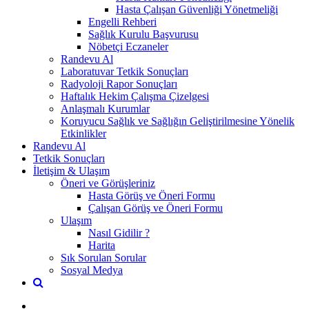
Hasta Çalışan Güvenliği Yönetmeliği
Engelli Rehberi
Sağlık Kurulu Başvurusu
Nöbetçi Eczaneler
Randevu Al
Laboratuvar Tetkik Sonuçları
Radyoloji Rapor Sonuçları
Haftalık Hekim Çalışma Çizelgesi
Anlaşmalı Kurumlar
Koruyucu Sağlık ve Sağlığın Geliştirilmesine Yönelik
Etkinlikler
Randevu Al
Tetkik Sonuçları
İletişim & Ulaşım
Öneri ve Görüşleriniz
Hasta Görüş ve Öneri Formu
Çalışan Görüş ve Öneri Formu
Ulaşım
Nasıl Gidilir ?
Harita
Sık Sorulan Sorular
Sosyal Medya