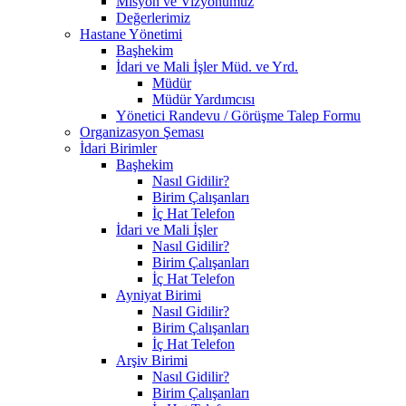
Misyon ve Vizyonumuz
Değerlerimiz
Hastane Yönetimi
Başhekim
İdari ve Mali İşler Müd. ve Yrd.
Müdür
Müdür Yardımcısı
Yönetici Randevu / Görüşme Talep Formu
Organizasyon Şeması
İdari Birimler
Başhekim
Nasıl Gidilir?
Birim Çalışanları
İç Hat Telefon
İdari ve Mali İşler
Nasıl Gidilir?
Birim Çalışanları
İç Hat Telefon
Ayniyat Birimi
Nasıl Gidilir?
Birim Çalışanları
İç Hat Telefon
Arşiv Birimi
Nasıl Gidilir?
Birim Çalışanları