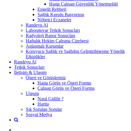
Hasta Çalışan Güvenliği Yönetmeliği
Engelli Rehberi
Sağlık Kurulu Başvurusu
Nöbetçi Eczaneler
Randevu Al
Laboratuvar Tetkik Sonuçları
Radyoloji Rapor Sonuçları
Haftalık Hekim Çalışma Çizelgesi
Anlaşmalı Kurumlar
Koruyucu Sağlık ve Sağlığın Geliştirilmesine Yönelik
Etkinlikler
Randevu Al
Tetkik Sonuçları
İletişim & Ulaşım
Öneri ve Görüşleriniz
Hasta Görüş ve Öneri Formu
Çalışan Görüş ve Öneri Formu
Ulaşım
Nasıl Gidilir ?
Harita
Sık Sorulan Sorular
Sosyal Medya