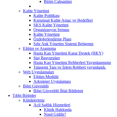
Birim Çalışanları
Kalite Yönetimi
Kalite Politikası
Kurumsal Kalite Amaç ve Hedefleri
SKS Kalite Yönetimi
Organizasyon Şeması
Kalite Yönetimi
Özdeğerlendirme Planı
Sıfır Atık Yönetim Sistemi Belgemiz
Eğitim ve Araştırma
Hasta Kan Yönetimi Karar Destek (HKY)
Staj Başvuruları
Hasta Kan Yönetimi Rehberleri Yayımlanmıştır
Talasemi Tanı ve İzlem Rehberi yayımlandı.
Web Uygulamaları
Eğitim Modülü
Arksigner Uygulaması
Bilgi Güvenliği
Bilgi Güvenliği İhlal Bildirimi
Tıbbi Birimler
Kliniklerimiz
Acil Sağlık Hizmetleri
Klinik Hakkında
Nasıl Gidilir?