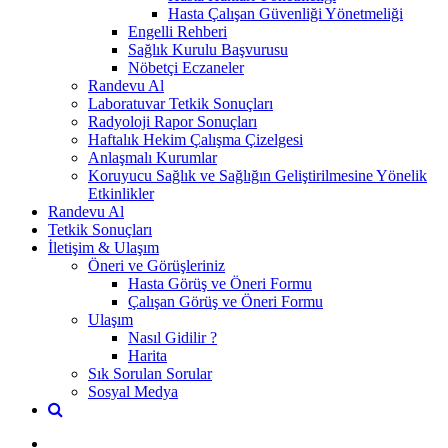
Hasta Çalışan Güvenliği Yönetmeliği
Engelli Rehberi
Sağlık Kurulu Başvurusu
Nöbetçi Eczaneler
Randevu Al
Laboratuvar Tetkik Sonuçları
Radyoloji Rapor Sonuçları
Haftalık Hekim Çalışma Çizelgesi
Anlaşmalı Kurumlar
Koruyucu Sağlık ve Sağlığın Geliştirilmesine Yönelik
Etkinlikler
Randevu Al
Tetkik Sonuçları
İletişim & Ulaşım
Öneri ve Görüşleriniz
Hasta Görüş ve Öneri Formu
Çalışan Görüş ve Öneri Formu
Ulaşım
Nasıl Gidilir ?
Harita
Sık Sorulan Sorular
Sosyal Medya