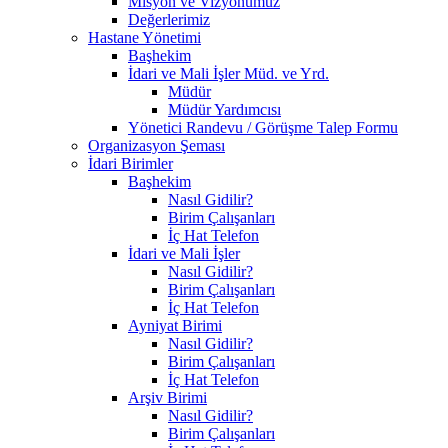
Misyon ve Vizyonumuz
Değerlerimiz
Hastane Yönetimi
Başhekim
İdari ve Mali İşler Müd. ve Yrd.
Müdür
Müdür Yardımcısı
Yönetici Randevu / Görüşme Talep Formu
Organizasyon Şeması
İdari Birimler
Başhekim
Nasıl Gidilir?
Birim Çalışanları
İç Hat Telefon
İdari ve Mali İşler
Nasıl Gidilir?
Birim Çalışanları
İç Hat Telefon
Ayniyat Birimi
Nasıl Gidilir?
Birim Çalışanları
İç Hat Telefon
Arşiv Birimi
Nasıl Gidilir?
Birim Çalışanları