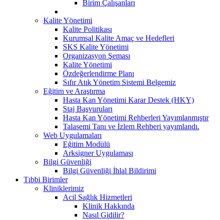
Birim Çalışanları
Kalite Yönetimi
Kalite Politikası
Kurumsal Kalite Amaç ve Hedefleri
SKS Kalite Yönetimi
Organizasyon Şeması
Kalite Yönetimi
Özdeğerlendirme Planı
Sıfır Atık Yönetim Sistemi Belgemiz
Eğitim ve Araştırma
Hasta Kan Yönetimi Karar Destek (HKY)
Staj Başvuruları
Hasta Kan Yönetimi Rehberleri Yayımlanmıştır
Talasemi Tanı ve İzlem Rehberi yayımlandı.
Web Uygulamaları
Eğitim Modülü
Arksigner Uygulaması
Bilgi Güvenliği
Bilgi Güvenliği İhlal Bildirimi
Tıbbi Birimler
Kliniklerimiz
Acil Sağlık Hizmetleri
Klinik Hakkında
Nasıl Gidilir?