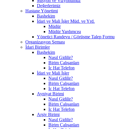
Misyon ve Vizyonumuz
Değerlerimiz
Hastane Yönetimi
Başhekim
İdari ve Mali İşler Müd. ve Yrd.
Müdür
Müdür Yardımcısı
Yönetici Randevu / Görüşme Talep Formu
Organizasyon Şeması
İdari Birimler
Başhekim
Nasıl Gidilir?
Birim Çalışanları
İç Hat Telefon
İdari ve Mali İşler
Nasıl Gidilir?
Birim Çalışanları
İç Hat Telefon
Ayniyat Birimi
Nasıl Gidilir?
Birim Çalışanları
İç Hat Telefon
Arşiv Birimi
Nasıl Gidilir?
Birim Çalışanları