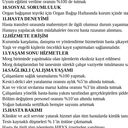
Uyum eğitimi verilme oranını %100 de tutmak
10.SOSYAL SORUMLULUK
Organ bağışının teşviki için Organ Bağışı Haftasında kurum içinde st
11.HASTA DENEYİMİ
Hasta transferi sırasında mahremiyet ile ilgili olumsuz durum yaşanm
Hastaya yapılacak tüm müdahaleler öncesi hasta rızasının alınması.
12.HİZMETE ERİŞİM
Kurumda karşılama, danışma ve yönlendirme hizmetinin hasta şikayet
Yaşlı ve engelli kişilerin öncelikli kayıt yaptırmaları sağlanmalıdır.
13.YAŞAM SONU HİZMETLER
Morg biriminde yapılmakta olan işlemlerin eksiksiz kayıt edilmesi
Morg dolaplarından bir tanesinin sürekli çalışır vaziyette tutulmasını 
14.SAĞLIKLI ÇALIŞMA YAŞAMI
Çalışanların sağlık taramalarını %100 yapmak.
Kesici-delici alet yaralanma oranını aylık
%5’in altında tutmak.
Kan ve vücut sıvılarına maruz kalma oranını %3’ün altında tutmak
Çalışanlara yönelik hasta-hasta yakını tarafından gerçekleştirilen şidd
Bölüm değiştiren personel oranını %10’un altında tutmak
Yoğun bakımda sertifikalı hemşire sayısını artırmak
15.HASTA BAKIMI
Klinikte ve acil serviste yatarak hizmet alan tüm hastalarda kimlik tan
Tesis kaynaklı düşmeleri % 1’in üstüne çıkmamak
Hasta ile ilgili tüm işlemlerin HBYS üzerinden yapılması