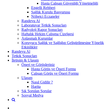
Hasta Çalışan Güvenliği Yönetmeliği
Engelli Rehberi
Sağlık Kurulu Başvurusu
Nöbetçi Eczaneler
Randevu Al
Laboratuvar Tetkik Sonuçları
Radyoloji Rapor Sonuçları
Haftalık Hekim Çalışma Çizelgesi
Anlaşmalı Kurumlar
Koruyucu Sağlık ve Sağlığın Geliştirilmesine Yönelik
Etkinlikler
Randevu Al
Tetkik Sonuçları
İletişim & Ulaşım
Öneri ve Görüşleriniz
Hasta Görüş ve Öneri Formu
Çalışan Görüş ve Öneri Formu
Ulaşım
Nasıl Gidilir ?
Harita
Sık Sorulan Sorular
Sosyal Medya