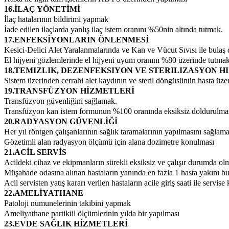
16.İLAÇ YÖNETİMİ
İlaç hatalarının bildirimi yapmak
İade edilen ilaçlarda yanlış ilaç istem oranını %50nin altında tutmak.
17.ENFEKSİYONLARIN ÖNLENMESİ
Kesici-Delici Alet Yaralanmalarında ve Kan ve Vücut Sıvısı ile bulaş 
El hijyeni gözlemlerinde el hijyeni uyum oranını %80 üzerinde tutma
18.TEMIZLIK, DEZENFEKSIYON VE STERILIZASYON 
Sistem üzerinden cerrahi alet kaydının ve steril döngüsünün hasta üz
19.TRANSFÜZYON HİZMETLERİ
Transfüzyon güvenliğini sağlamak.
Transfüzyon kan istem formunun %100 oranında eksiksiz doldurulması
20.RADYASYON GÜVENLİĞİ
Her yıl röntgen çalışanlarının sağlık taramalarının yapılmasını sağlam
Gözetimli alan radyasyon ölçümü için alana dozimetre konulması
21.ACİL SERVİS
Acildeki cihaz ve ekipmanların sürekli eksiksiz ve çalışır durumda ol
Müşahade odasına alınan hastaların yanında en fazla 1 hasta yakını b
Acil servisten yatış kararı verilen hastaların acile giriş saati ile servis
22.AMELİYATHANE
Patoloji numunelerinin takibini yapmak
Ameliyathane partikül ölçümlerinin yılda bir yapılması
23.EVDE SAĞLIK HİZMETLERİ