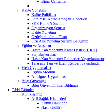
Birim Çalışanları
Kalite Yönetimi
Kalite Politikası
Kurumsal Kalite Amaç ve Hedefleri
SKS Kalite Yönetimi
Organizasyon Şeması
Kalite Yönetimi
Özdeğerlendirme Planı
Sıfır Atık Yönetim Sistemi Belgemiz
Eğitim ve Araştırma
Hasta Kan Yönetimi Karar Destek (HKY)
Staj Başvuruları
Hasta Kan Yönetimi Rehberleri Yayımlanmıştır
Talasemi Tanı ve İzlem Rehberi yayımlandı.
Web Uygulamaları
Eğitim Modülü
Arksigner Uygulaması
Bilgi Güvenliği
Bilgi Güvenliği İhlal Bildirimi
Tıbbi Birimler
Kliniklerimiz
Acil Sağlık Hizmetleri
Klinik Hakkında
Nasıl Gidilir?