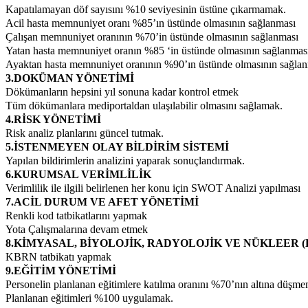
Kapatılamayan döf sayısını %10 seviyesinin üstüne çıkarmamak.
Acil hasta memnuniyet oranı %85’ın üstünde olmasının sağlanması
Çalışan memnuniyet oranının %70’in üstünde olmasının sağlanması
Yatan hasta memnuniyet oranın %85 ‘in üstünde olmasının sağlanmas
Ayaktan hasta memnuniyet oranının %90’ın üstünde olmasının sağla
3.DOKÜMAN YÖNETİMİ
Dökümanların hepsini yıl sonuna kadar kontrol etmek
Tüm dökümanlara mediportaldan ulaşılabilir olmasını sağlamak.
4.RİSK YÖNETİMİ
Risk analiz planlarını güncel tutmak.
5.İSTENMEYEN OLAY BİLDİRİM SİSTEMİ
Yapılan bildirimlerin analizini yaparak sonuçlandırmak.
6.KURUMSAL VERİMLİLİK
Verimlilik ile ilgili belirlenen her konu için SWOT Analizi yapılması
7.ACİL DURUM VE AFET YÖNETİMİ
Renkli kod tatbikatlarını yapmak
Yota Çalışmalarına devam etmek
8.KİMYASAL, BİYOLOJİK, RADYOLOJİK VE NÜKLEER 
KBRN tatbikatı yapmak
9.EĞİTİM YÖNETİMİ
Personelin planlanan eğitimlere katılma oranını %70’nın altına düşm
Planlanan eğitimleri %100 uygulamak.