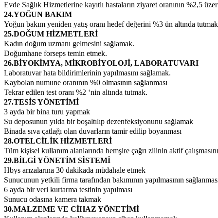
Evde Sağlık Hizmetlerine kayıtlı hastaların ziyaret oranının %2,5 üze
24.YOĞUN BAKIM
Yoğun bakım yeniden yatış oranı hedef değerini %3 ün altında tutmak
25.DOĞUM HİZMETLERİ
Kadın doğum uzmanı gelmesini sağlamak.
Doğumhane forseps temin etmek.
26.BİYOKİMYA, MİKROBİYOLOJİ, LABORATUVARI
Laboratuvar hata bildirimlerinin yapılmasını sağlamak.
Kaybolan numune oranının %0 olmasının sağlanması
Tekrar edilen test oranı %2 ‘nin altında tutmak.
27.TESİS YÖNETİMİ
3 ayda bir bina turu yapmak
Su deposunun yılda bir boşaltılıp dezenfeksiyonunu sağlamak
Binada sıva çatlağı olan duvarların tamir edilip boyanması
28.OTELCİLİK HİZMETLERİ
Tüm kişisel kullanım alanlarında hemşire çağrı zilinin aktif çalışması
29.BİLGİ YÖNETİM SİSTEMİ
Hbys arızalarına 30 dakikada müdahale etmek
Sunucunun yetkili firma tarafından bakımının yapılmasının sağlanmas
6 ayda bir veri kurtarma testinin yapılması
Sunucu odasına kamera takmak
30.MALZEME VE CİHAZ YÖNETİMİ