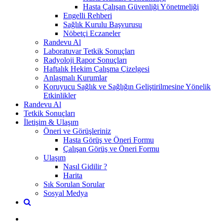
Hasta Çalışan Güvenliği Yönetmeliği
Engelli Rehberi
Sağlık Kurulu Başvurusu
Nöbetçi Eczaneler
Randevu Al
Laboratuvar Tetkik Sonuçları
Radyoloji Rapor Sonuçları
Haftalık Hekim Çalışma Çizelgesi
Anlaşmalı Kurumlar
Koruyucu Sağlık ve Sağlığın Geliştirilmesine Yönelik
Etkinlikler
Randevu Al
Tetkik Sonuçları
İletişim & Ulaşım
Öneri ve Görüşleriniz
Hasta Görüş ve Öneri Formu
Çalışan Görüş ve Öneri Formu
Ulaşım
Nasıl Gidilir ?
Harita
Sık Sorulan Sorular
Sosyal Medya