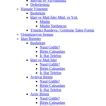
Misyon ve Vizyonumuz
Değerlerimiz
Hastane Yönetimi
Başhekim
İdari ve Mali İşler Müd. ve Yrd.
Müdür
Müdür Yardımcısı
Yönetici Randevu / Görüşme Talep Formu
Organizasyon Şeması
İdari Birimler
Başhekim
Nasıl Gidilir?
Birim Çalışanları
İç Hat Telefon
İdari ve Mali İşler
Nasıl Gidilir?
Birim Çalışanları
İç Hat Telefon
Ayniyat Birimi
Nasıl Gidilir?
Birim Çalışanları
İç Hat Telefon
Arşiv Birimi
Nasıl Gidilir?
Birim Çalışanları