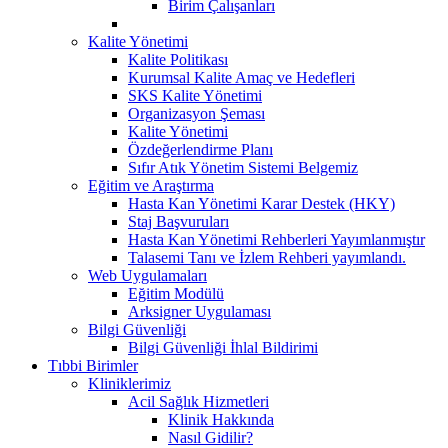
Birim Çalışanları
Kalite Yönetimi
Kalite Politikası
Kurumsal Kalite Amaç ve Hedefleri
SKS Kalite Yönetimi
Organizasyon Şeması
Kalite Yönetimi
Özdeğerlendirme Planı
Sıfır Atık Yönetim Sistemi Belgemiz
Eğitim ve Araştırma
Hasta Kan Yönetimi Karar Destek (HKY)
Staj Başvuruları
Hasta Kan Yönetimi Rehberleri Yayımlanmıştır
Talasemi Tanı ve İzlem Rehberi yayımlandı.
Web Uygulamaları
Eğitim Modülü
Arksigner Uygulaması
Bilgi Güvenliği
Bilgi Güvenliği İhlal Bildirimi
Tıbbi Birimler
Kliniklerimiz
Acil Sağlık Hizmetleri
Klinik Hakkında
Nasıl Gidilir?