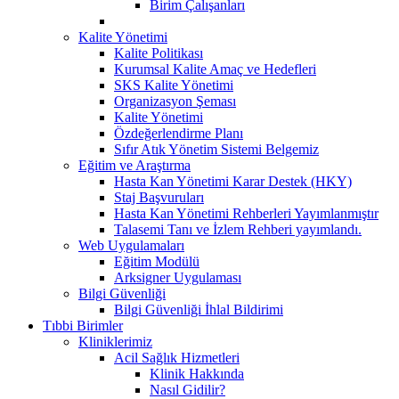
Birim Çalışanları
Kalite Yönetimi
Kalite Politikası
Kurumsal Kalite Amaç ve Hedefleri
SKS Kalite Yönetimi
Organizasyon Şeması
Kalite Yönetimi
Özdeğerlendirme Planı
Sıfır Atık Yönetim Sistemi Belgemiz
Eğitim ve Araştırma
Hasta Kan Yönetimi Karar Destek (HKY)
Staj Başvuruları
Hasta Kan Yönetimi Rehberleri Yayımlanmıştır
Talasemi Tanı ve İzlem Rehberi yayımlandı.
Web Uygulamaları
Eğitim Modülü
Arksigner Uygulaması
Bilgi Güvenliği
Bilgi Güvenliği İhlal Bildirimi
Tıbbi Birimler
Kliniklerimiz
Acil Sağlık Hizmetleri
Klinik Hakkında
Nasıl Gidilir?